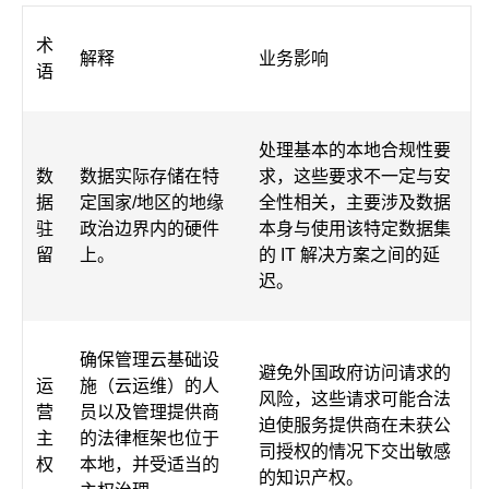
术
解释
业务影响
语
处理基本的本地合规性要
数
数据实际存储在特
求，这些要求不一定与安
据
定国家/地区的地缘
全性相关，主要涉及数据
驻
政治边界内的硬件
本身与使用该特定数据集
留
上。
的 IT 解决方案之间的延
迟。
确保管理云基础设
避免外国政府访问请求的
运
施（云运维）的人
风险，这些请求可能合法
营
员以及管理提供商
迫使服务提供商在未获公
主
的法律框架也位于
司授权的情况下交出敏感
权
本地，并受适当的
的知识产权。