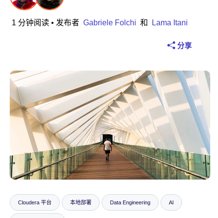
工业
1 分钟阅读
• 发布者
Gabriele Folchi
和
Lama Itani
金融服务
分享
制造业
保险
电信
技术
公共服务部门
医疗保健
教育
Cloudera 平台
本地部署
Data Engineering
AI