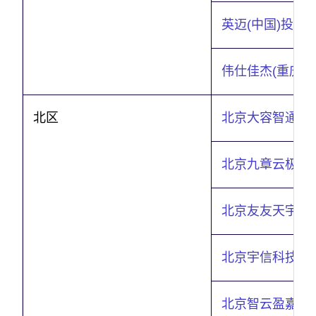
英迈
(
中国
)
投资
伟仕佳杰
(
重庆
)
北区
北京大容智通信
北京九章云极科
北京友友天宇系
北京宇信科技集
北京智云盈嘉科