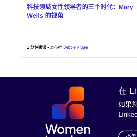
科技领域女性领导者的三个时代：Mary
Wells 的视角
1 分钟阅读 •
发布者
Debbie Kruger
在 L
如果您
Link
查看我