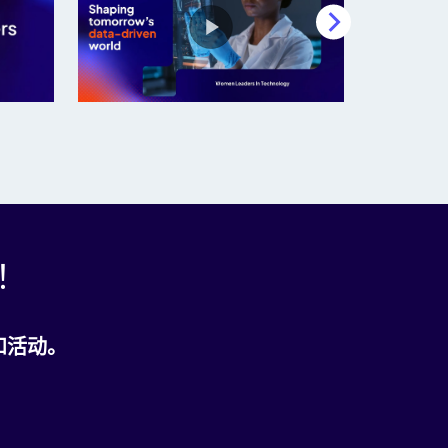
区！
和活动。