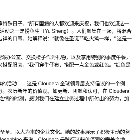
等特殊日子。“所有国籍的人都欢迎来庆祝，我们也欢迎这一
新年活动之一是捞鱼生（Yu Sheng）。人们聚集在一起，将混合
祥的口号。她解释说：“就像在圣诞节吃火鸡一样，” 这是一
，比如装饰办公室、交换橙子作为礼物，以及享用特别的季度午餐，
搭配服装，“我们穿牛仔布，搭配一点金色或红色。”红色是
样的活动——这是 Cloudera 全球领导层支持倡议的一个例
农历新年的价值观，如更新、团聚和认可，在 Cloudera
激之情的时刻，感谢我们在建立业务过程中所付出的努力，加
era 关怀备至、以人为本的企业文化。她的故事展示了积极主动的努
phine 来说，Cloudera 是践行这些价值观的完美之地。